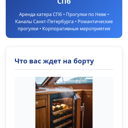
СПб
Аренда катера СПб • Прогулки по Неве •
Каналы Санкт-Петербурга • Романтические
прогулки • Корпоративные мероприятия
Что вас ждет на борту