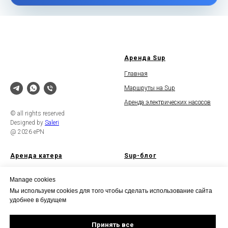
Аренда Sup
Главная
Маршруты на Sup
Аренда электрических насосов
© all rights reserved
Designed by
Saleri
@ 2026 ePN
Аренда катера
Sup-блог
Прогулки на катере
Выбор Sup
Manage cookies
Безопасность
Топ Гоночных
Мы используем cookies для того чтобы сделать использование сайта
удобнее в будущем
Погода
Топ Гоночных
Про Sup плавники
Принять все