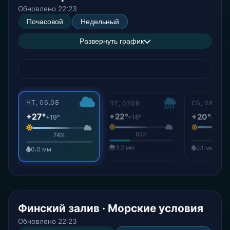
Обновлено 22:23
Почасовой
Недельный
Развернуть график
ЧТ, 06.08
ПТ, 07.08
СБ, 08.08
+27°
+22°
+20°
+19°
+18°
+16°
65%
49%
74%
3.2 мм
0.1 мм
0.0 мм
Финский залив · Морские условия
Обновлено 22:23