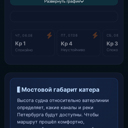
Развернуть график
ЧТ, 06.08
ПТ, 07.08
СБ, 08.08
Kp 1
Kp 4
Kp 3
Спокойно
Неустойчиво
Спокойно
Мостовой габарит катера
Высота судна относительно ватерлинии
определяет, какие каналы и реки
Петербурга будут доступны. Чтобы
маршрут прошёл комфортно,