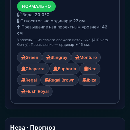
НОРМАЛЬНО
Вода:
20.0°C
Относительно ординара:
27 см
Превышение над проектным уровнем
:
42
см
Уровень — из самого свежего источника (AllRivers-
Gorny). Превышение — ординар + 15 см.
Green
Stingray
Monturo
Chaparral
Euphoria
Neo
Regal
Regal Brown
Ibiza
Flush Royal
Нева · Прогноз